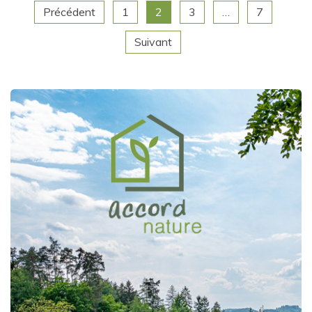
Pagination
Précédent
1
2
3
…
7
Suivant
des
publications