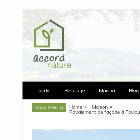
Skip
to
content
accord-nature.com
Jardin
Bricolage
Maison
Blog
Home
Maison
Vous êtes ici
Ravalement de façade à Toulouse 