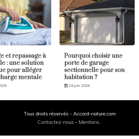
 et repassage à
Pourquoi choisir une
le : une solution
porte de garage
ue pour alléger
sectionnelle pour son
charge mentale
habitation ?
2026
24 juin 2026
Tous droits réservés - Accord-nature.com
Contactez-nous
-
Mentions
.